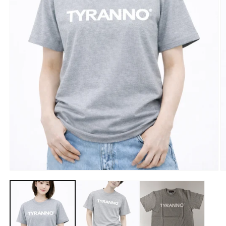
モ
ー
ダ
ル
で
メ