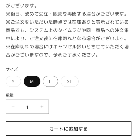
がございます。
※後日、改めて受注・販売を再開する場合がございます。
※ご注文をいただいた時点では在庫ありと表示されている
商品でも、システム上のタイムラグや同一商品への注文集
中により、ご注文後に在庫切れとなる場合がございます。
※在庫切れの場合にはキャンセル扱いとさせていただく場
合がございますので、予めご了承ください。
サイズ
バ
バ
S
M
L
XL
リ
リ
エ
エ
ー
ー
数量
数
シ
シ
ョ
ョ
量
ン
ン
テ
テ
は
は
売
売
ィ
ィ
り
り
切
切
ラ
ラ
れ
れ
カートに追加する
ノ
ノ
て
て