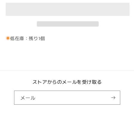
い
い
半
半
る
る
か
か
袖
袖
販
販
T
T
売
売
で
で
シ
シ
き
き
ま
ま
ャ
ャ
せ
せ
低在庫：残り1個
ツ
ん
ツ
ん
(テ
(テ
ィ
ィ
ラ
ラ
ノ
ノ
グ
グ
レ
ストアからのメールを受け取る
レ
ー
ー
色
色
メール
相
相
当)
当)
の
の
© 2026,
ティラノポイントマーケット | ティラポイマーケット | （一社）日本
数
数
ティラノサウルス競技連盟
プライバシーポリシー
量
量