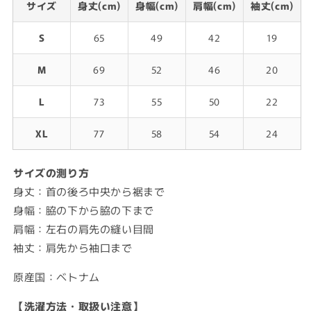
サイズ
身丈(cm)
身幅(cm)
肩幅(cm)
袖丈(cm)
S
65
49
42
19
M
69
52
46
20
L
73
55
50
22
XL
77
58
54
24
サイズの測り方
身丈：首の後ろ中央から裾まで
身幅：脇の下から脇の下まで
肩幅：左右の肩先の縫い目間
袖丈：肩先から袖口まで
原産国：ベトナム
【洗濯方法・取扱い注意】