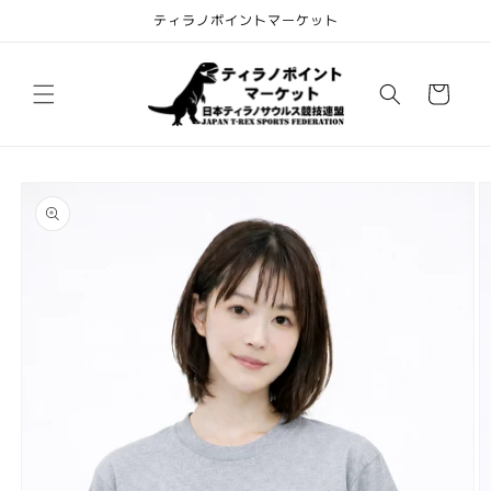
コンテ
ティラノポイントマーケット
ンツに
進む
カ
ー
ト
商品情
報にス
キップ